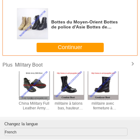
Bottes du Moyen-Orient Bottes
de police d'Asie Bottes de
randonnée Bottes de guerre
Bottes de la jungle
Continuer
Military Boot
Plus
le Cheap
Wholesale Cheap
Chaussure
Chaussure
Wholesal
ilitary
China Military Full
militaire à talons
militaire avec
China Mi
Leather
Leather Army
bas, hauteur
fermeture à
Leather
lice DMS
Police DMS Boot
ronde, pour un
glissière YKK et
Police O
t Boot
port confortable
licence militaire
Sho
dans des
Changez la langue
environnements
difficiles
French