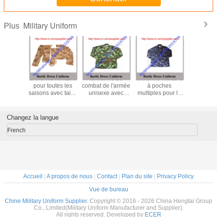
Military Uniform
Plus
rme de
Uniforme militaire
Uniforme de
Uniforme militaire
Wholesal
à fusion
pour toutes les
combat de l'armée
à poches
China Mi
ture pour
saisons avec taille
unisexe avec
multiples pour le
Cotton Po
sion dans
S/M/L/XL/XXL
paquet de sexe
désert en toutes
Army Po
flage de
comprend 20
saisons et
Combat 
ungle
ensembles /
BDU/ACU
Unif
Changez la langue
ue et le
carton
lage du
French
ert
Accueil
|
A propos de nous
|
Contact
|
Plan du site
|
Privacy Policy
Vue de bureau
Chine Military Uniform Supplier.
Copyright © 2016 - 2026 China Hengtai Group
Co., Limited(Military Uniform Manufacturer and Supplier).
All rights reserved. Developed by
ECER