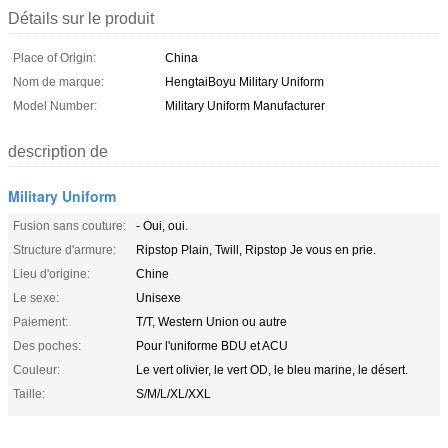
Détails sur le produit
Place of Origin:
China
Nom de marque:
HengtaiBoyu Military Uniform
Model Number:
Military Uniform Manufacturer
description de
Military Uniform
Fusion sans couture:
- Oui, oui.
Structure d'armure:
Ripstop Plain, Twill, Ripstop Je vous en prie.
Lieu d'origine:
Chine
Le sexe:
Unisexe
Paiement:
T/T, Western Union ou autre
Des poches:
Pour l'uniforme BDU et ACU
Couleur:
Le vert olivier, le vert OD, le bleu marine, le désert.
Taille:
S/M/L/XL/XXL