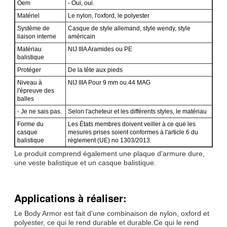
Oem
- Oui, oui.
Matériel
Le nylon, l'oxford, le polyester
Système de
Casque de style allemand, style wendy, style
liaison interne
américain
Matériau
NIJ IIIA Aramides ou PE
balistique
Protéger
De la tête aux pieds
Niveau à
NIJ IIIA Pour 9 mm ou.44 MAG
l'épreuve des
balles
- Je ne sais pas.
Selon l'acheteur et les différents styles, le matériau
Forme du
Les États membres doivent veiller à ce que les
casque
mesures prises soient conformes à l'article 6 du
balistique
règlement (UE) no 1303/2013.
Le produit comprend également une plaque d'armure dure,
une veste balistique et un casque balistique.
Applications à réaliser:
Le Body Armor est fait d'une combinaison de nylon, oxford et
polyester, ce qui le rend durable et durable.Ce qui le rend