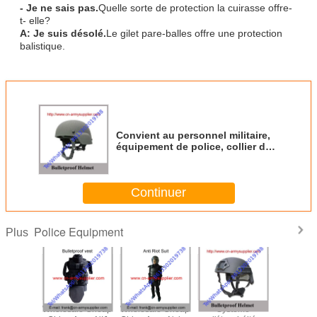
- Je ne sais pas.
Quelle sorte de protection la cuirasse offre-
t- elle?
A: Je suis désolé.
Le gilet pare-balles offre une protection
balistique.
Convient au personnel militaire,
équipement de police, collier de
protection balistique, forme MICH
2000
Continuer
Police Equipment
Plus
le Cheap
Wholesale Cheap
Wholesale Cheap
Système
Wholesal