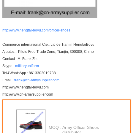
http://www.hengtai-boyu.com/officer-shoes
Commerce international Cie., Ltd de Tianjin HengtaiBoyu.
Ajoutez. : Pilote Free Trade Zone, Tianjin, 300308, Chine
Contact : M. Frank Zhu
Skype :
militaryuniform
Tel&WhatsApp : 8613302019738
Email :
frank@cn-armysupplier.com
http://www.hengtai-boyu.com
http://www.cn-armysupplier.com
MOQ：
Army Officer Shoes
distributor