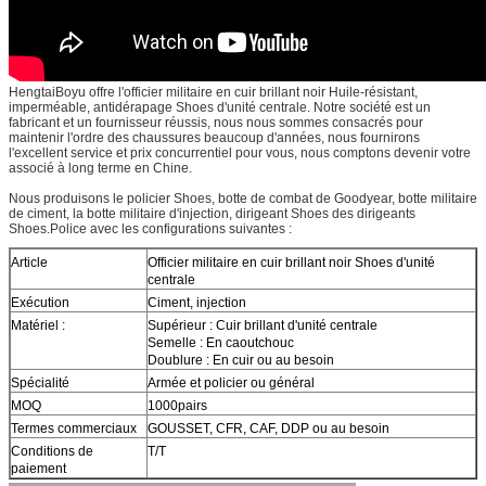
HengtaiBoyu offre l'officier militaire en cuir brillant noir Huile-résistant,
imperméable, antidérapage Shoes d'unité centrale. Notre société est un
fabricant et un fournisseur réussis, nous nous sommes consacrés pour
maintenir l'ordre des chaussures beaucoup d'années, nous fournirons
l'excellent service et prix concurrentiel pour vous, nous comptons devenir votre
associé à long terme en Chine.
Nous produisons le policier Shoes, botte de combat de Goodyear, botte militaire
de ciment, la botte militaire d'injection, dirigeant Shoes des dirigeants
Shoes.Police avec les configurations suivantes :
Article
Officier militaire en cuir brillant noir Shoes d'unité
centrale
Exécution
Ciment, injection
Matériel :
Supérieur : Cuir brillant d'unité centrale
Semelle : En caoutchouc
Doublure : En cuir ou au besoin
Spécialité
Armée et policier ou général
MOQ
1000pairs
Termes commerciaux
GOUSSET, CFR, CAF, DDP ou au besoin
Conditions de
T/T
paiement