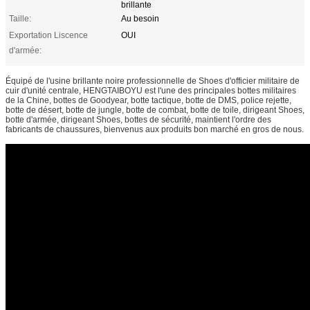
brillante
Taille:
Au besoin
Exportation Liscence
OUI
d'armée:
Équipé de l'usine brillante noire professionnelle de Shoes d'officier militaire de
cuir d'unité centrale, HENGTAIBOYU est l'une des principales bottes militaires
de la Chine, bottes de Goodyear, botte tactique, botte de DMS, police rejette,
botte de désert, botte de jungle, botte de combat, botte de toile, dirigeant Shoes,
botte d'armée, dirigeant Shoes, bottes de sécurité, maintient l'ordre des
fabricants de chaussures, bienvenus aux produits bon marché en gros de nous.